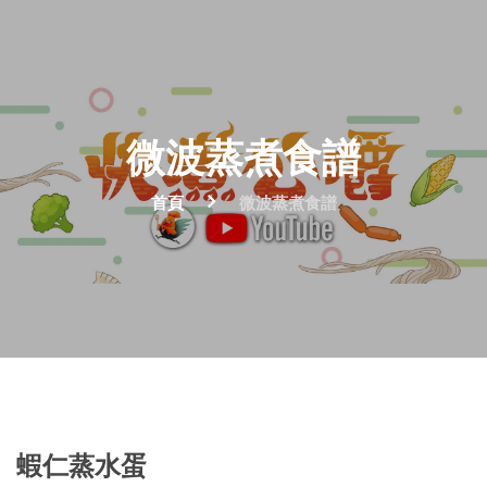
微波蒸煮食譜
首頁
微波蒸煮食譜
蝦仁蒸水蛋