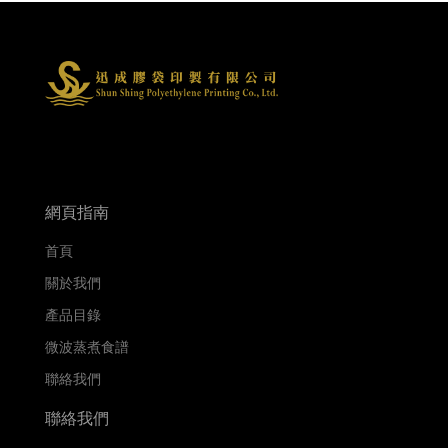
網頁指南
首頁
關於我們
產品目錄
微波蒸煮食譜
聯絡我們
聯絡我們