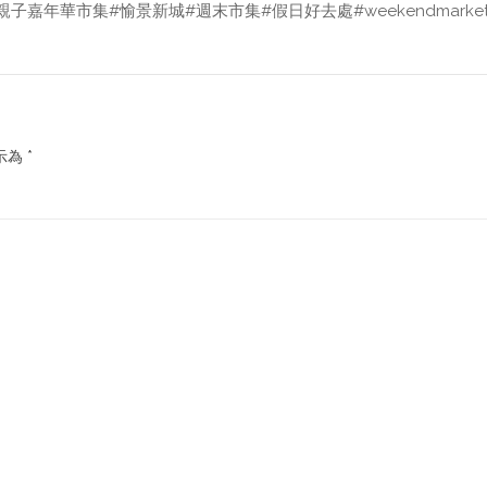
親子嘉年華市集
#愉景新城
#週末市集
#假日好去處
#weekendmarke
示為
*