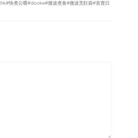
thk
#快煮公嚼
#dooke
#微波煮食
#微波烹飪袋
#首賣日