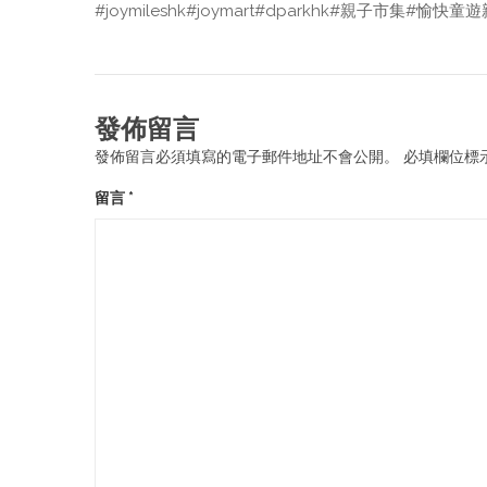
#joymileshk
#joymart
#dparkhk
#親子市集
#愉快童遊
發佈留言
發佈留言必須填寫的電子郵件地址不會公開。
必填欄位標
留言
*