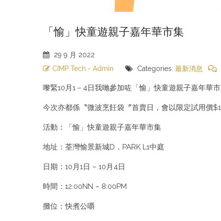
「愉」快童遊親子嘉年華市集
29
9 月
2022
CIMP Tech - Admin
Categories:
最新消息
嚟緊10月1－4日我哋參加咗「愉」快童遊親子嘉年
今次亦都係〝微波烹飪袋〞首賣日，會以限定試用價$
活動：「愉」快童遊親子嘉年華市集
地址：荃灣愉景新城D．PARK L1中庭
日期：10月1日 – 10月4日
時間：12:00NN – 8:00PM
攤位：快煮公嚼