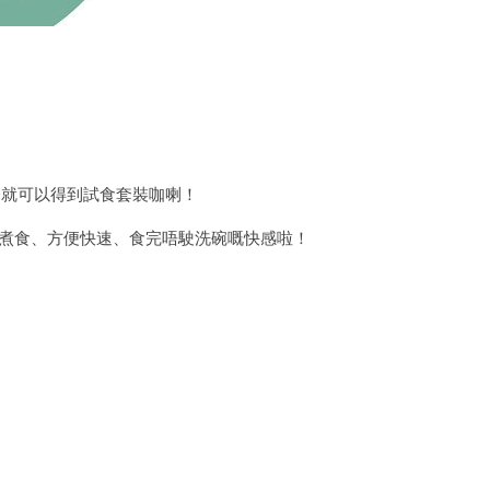
務就可以得到試食套裝咖喇！
火煮食、方便快速、食完唔駛洗碗嘅快感啦！