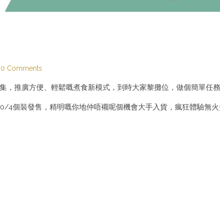
0 Comments
華市集，推廣方便、輕鬆嘅煮食新模式，到時大家黎攤位，做個簡單任
10/4個裝發售，精明嘅你地仲唔襯呢個機會大手入貨，瘋狂體驗無