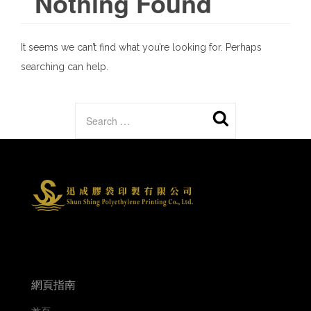
Nothing Found
It seems we can’t find what you’re looking for. Perhaps
searching can help.
網頁指南