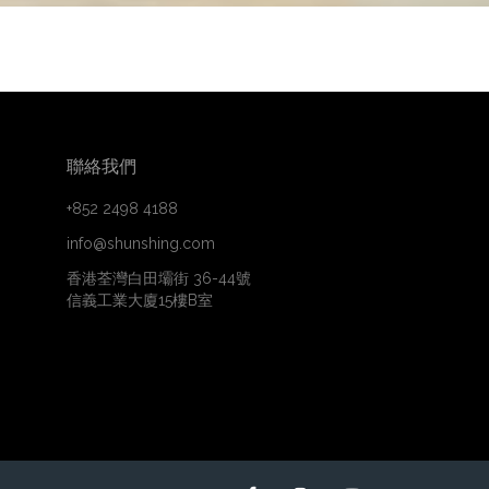
聯絡我們
+852 2498 4188
info@shunshing.com
香港荃灣白田壩街 36-44號
信義工業大廈15樓B室