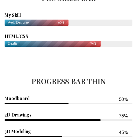
My Skill
Web Designer
50%
HTML/CSS
English
75%
PROGRESS BAR THIN
Moodboard
50%
2D Drawings
75%
3D Modeling
45%