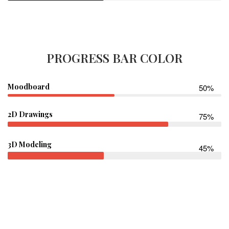
PROGRESS BAR COLOR
Moodboard
50%
2D Drawings
75%
3D Modeling
45%