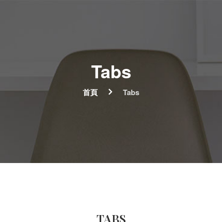
Tabs
首頁
Tabs
TABS