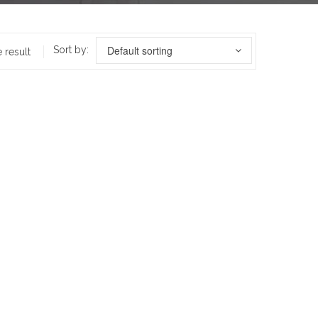
Default sorting
Sort by:
 result