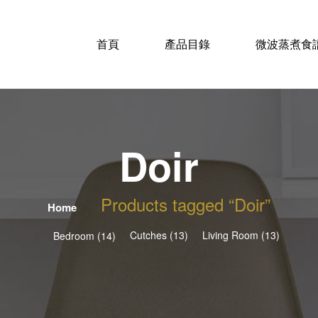
首頁
產品目錄
微波蒸煮食
Doir
Products tagged “Doir”
Home
Cutches (13)
Living Room (13)
Bedroom (14)