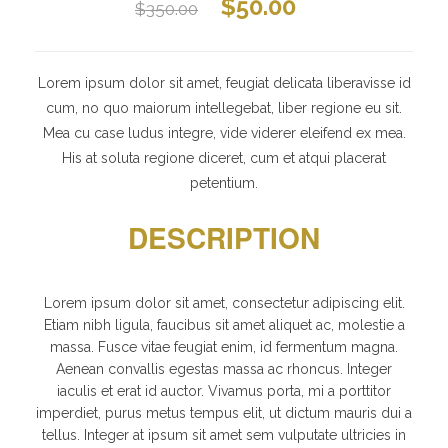
$
50.00
$
350.00
Lorem ipsum dolor sit amet, feugiat delicata liberavisse id
cum, no quo maiorum intellegebat, liber regione eu sit.
Mea cu case ludus integre, vide viderer eleifend ex mea.
His at soluta regione diceret, cum et atqui placerat
petentium.
DESCRIPTION
Lorem ipsum dolor sit amet, consectetur adipiscing elit.
Etiam nibh ligula, faucibus sit amet aliquet ac, molestie a
massa. Fusce vitae feugiat enim, id fermentum magna.
Aenean convallis egestas massa ac rhoncus. Integer
iaculis et erat id auctor. Vivamus porta, mi a porttitor
imperdiet, purus metus tempus elit, ut dictum mauris dui a
tellus. Integer at ipsum sit amet sem vulputate ultricies in