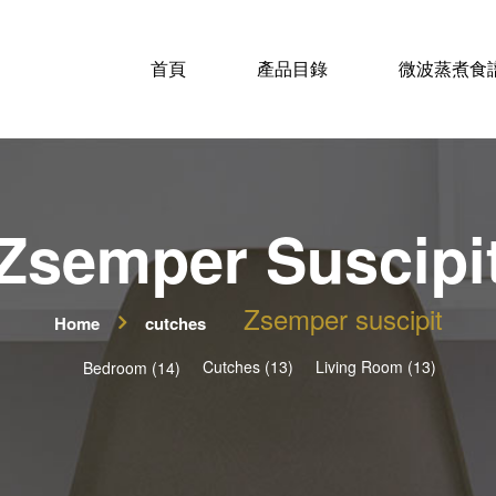
首頁
產品目錄
微波蒸煮食
Zsemper Suscipi
Zsemper suscipit
Home
cutches
Cutches (13)
Living Room (13)
Bedroom (14)