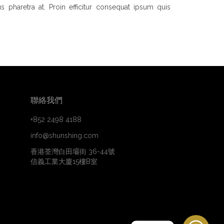
s pharetra at. Proin efficitur consequat ipsum quis
聯絡我們
+852 2498 4188
info@shunshing.com
香港荃灣白田壩街 36-44號
信義工業大廈15樓B室
WhatsApp