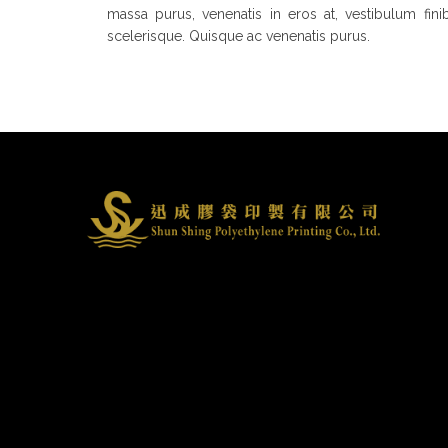
massa purus, venenatis in eros at, vestibulum fini
scelerisque. Quisque ac venenatis purus.