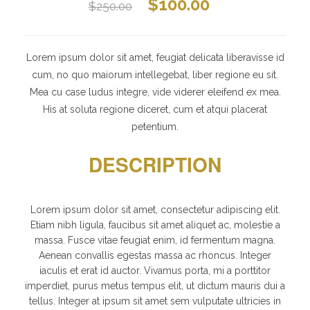
$
100.00
$
250.00
Lorem ipsum dolor sit amet, feugiat delicata liberavisse id
cum, no quo maiorum intellegebat, liber regione eu sit.
Mea cu case ludus integre, vide viderer eleifend ex mea.
His at soluta regione diceret, cum et atqui placerat
petentium.
DESCRIPTION
Lorem ipsum dolor sit amet, consectetur adipiscing elit.
Etiam nibh ligula, faucibus sit amet aliquet ac, molestie a
massa. Fusce vitae feugiat enim, id fermentum magna.
Aenean convallis egestas massa ac rhoncus. Integer
iaculis et erat id auctor. Vivamus porta, mi a porttitor
imperdiet, purus metus tempus elit, ut dictum mauris dui a
tellus. Integer at ipsum sit amet sem vulputate ultricies in