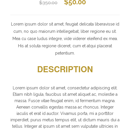
$
50.00
$
350.00
Lorem ipsum dolor sit amet, feugiat delicata liberavisse id
cum, no quo maiorum intellegebat, liber regione eu sit.
Mea cu case ludus integre, vide viderer eleifend ex mea.
His at soluta regione diceret, cum et atqui placerat
petentium.
DESCRIPTION
Lorem ipsum dolor sit amet, consectetur adipiscing elit.
Etiam nibh ligula, faucibus sit amet aliquet ac, molestie a
massa. Fusce vitae feugiat enim, id fermentum magna.
Aenean convallis egestas massa ac rhoncus. Integer
iaculis et erat id auctor. Vivamus porta, mi a porttitor
imperdiet, purus metus tempus elit, ut dictum mauris dui a
tellus. Integer at ipsum sit amet sem vulputate ultricies in