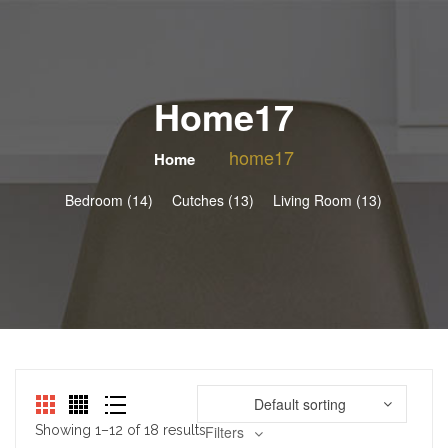
Home17
home17
Home
Bedroom (14)
Cutches (13)
Living Room (13)
Default sorting
Showing 1–12 of 18 results
Filters