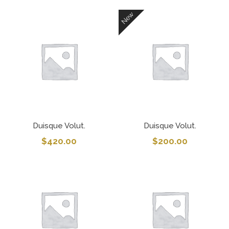
New
Duisque Volut.
Duisque Volut.
$
420.00
$
200.00