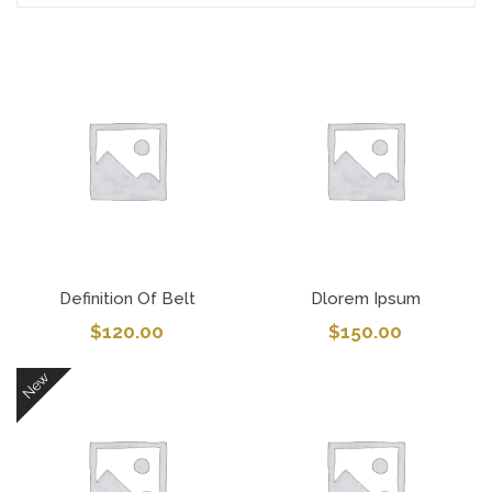
Definition Of Belt
Dlorem Ipsum
$
120.00
$
150.00
New