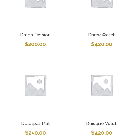
Dmen Fashion
Dnew Watch
$
200.00
$
420.00
Dolutpat Mat
Duisque Volut.
$
250.00
$
420.00