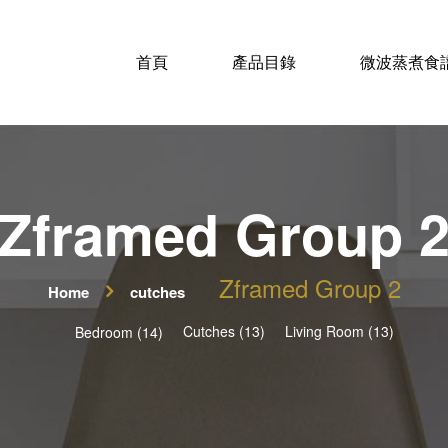
首頁
產品目錄
微波蒸煮食
Zframed Group 
Zframed Group 2
Home
cutches
Cutches (13)
Living Room (13)
Bedroom (14)