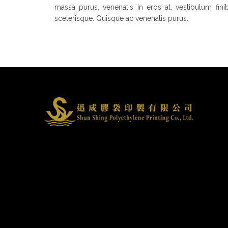
massa purus, venenatis in eros at, vestibulum fini
scelerisque. Quisque ac venenatis purus.