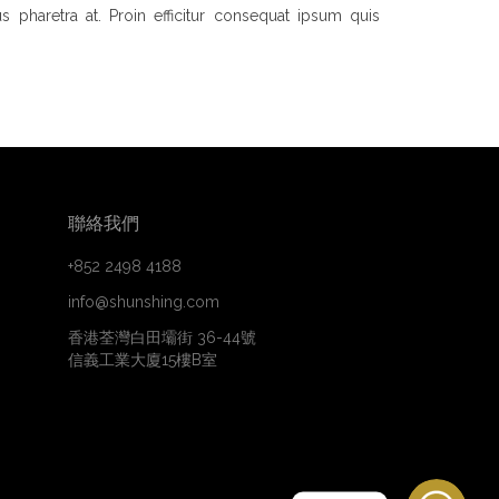
s pharetra at. Proin efficitur consequat ipsum quis
聯絡我們
+852 2498 4188
info@shunshing.com
香港荃灣白田壩街 36-44號
信義工業大廈15樓B室
WhatsApp