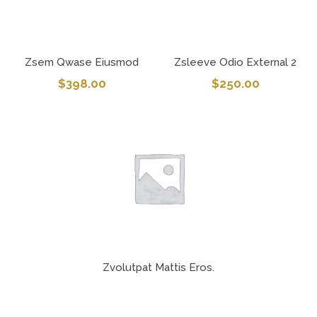
Zsem Qwase Eiusmod
Zsleeve Odio External 2
$
398.00
$
250.00
Zvolutpat Mattis Eros.