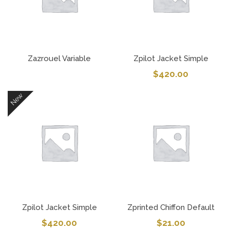
Zazrouel Variable
Zpilot Jacket Simple
$
420.00
New
Zpilot Jacket Simple
Zprinted Chiffon Default
$
420.00
$
21.00