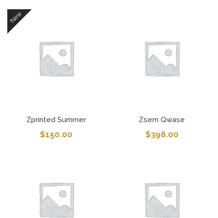
New
Zprinted Summer
Zsem Qwase
$
150.00
$
398.00