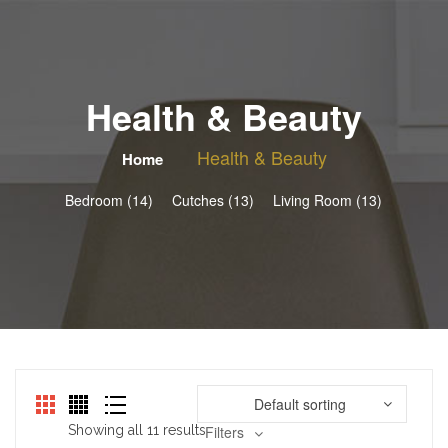
Health & Beauty
Health & Beauty
Home
Bedroom (14)
Cutches (13)
Living Room (13)
Default sorting
Showing all 11 results
Filters