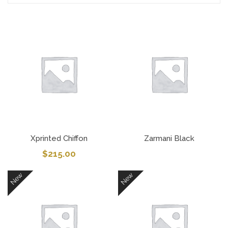
Xprinted Chiffon
Zarmani Black
$
215.00
New
New